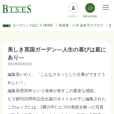
ログイン
無料会員登録
ガーデニング誌ビズ HOME
執筆者・八木 波奈子のブログ
2
>
>
美しき英国ガーデン―人生の喜びは庭に
あり―
2011年03月01日
編集長いわく、「こんなスカッとした仕事ができてう
れしい！」
編集長歴30年という強者が表すこの素直な感想。
ビズ創刊20周年記念出版のタイトルの下に編集された
このムックには、1冊の中にビズの表紙を飾った写真