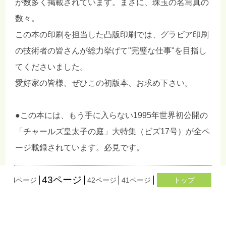
が数多く掲載されています。まさに、珠玉の名写真の
数々。
この本の印刷を担当した凸版印刷では、グラビア印刷
の技術者の皆さんが総力挙げて"完璧な仕事"を目指し
てくださいました。
愛好家の皆様、ぜひこの初版本、お求め下さい。
●この本には、もう手に入らない1995年世界初公開の
「チャールズ皇太子の庭」大特集（ビズ17号）が全ペ
ージ載録されています。必見です。
43ページ
ジ
44ページ
42ページ
41ページ
40ページ
トップ
39ページ