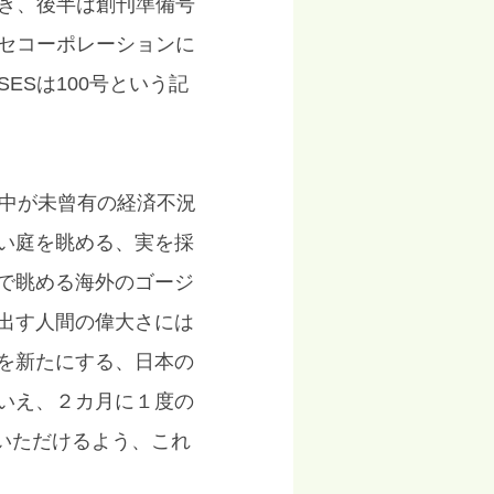
だき、後半は創刊準備号
ッセコーポレーションに
ESは100号という記
界中が未曾有の経済不況
い庭を眺める、実を採
で眺める海外のゴージ
出す人間の偉大さには
を新たにする、日本の
いえ、２カ月に１度の
ていただけるよう、これ