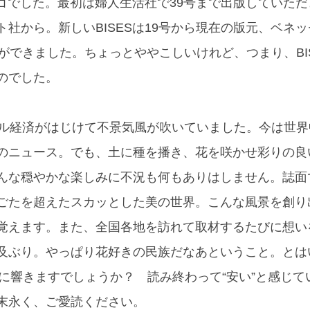
ロゴでした。最初は婦人生活社で39号まで出版していた
社から。新しいBISESは19号から現在の版元、ベネ
ができました。ちょっとややこしいけれど、つまり、BIS
のでした。
ブル経済がはじけて不景気風が吹いていました。今は世
のニュース。でも、土に種を播き、花を咲かせ彩りの良
んな穏やかな楽しみに不況も何もありはしません。誌面
ごたを超えたスカッとした美の世界。こんな風景を創り
覚えます。また、全国各地を訪れて取材するたびに想い
及ぶり。やっぱり花好きの民族だなあということ。とは
お財布に響きますでしょうか？ 読み終わって“安い”と感じ
末永く、ご愛読ください。