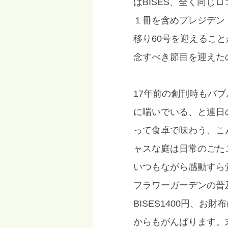
はBISES、全く同じ
１冊を含めプレジデント
移り60号を迎えること
念すべき節目を迎えた
17年前の創刊時もバ
に喘いでいる、と連日
って食卓で味わう、こ
ャスな庭は日常のごた
いつもながら感動すら
フラワーガーデンの普
BISES1400円、
からもがんばります。